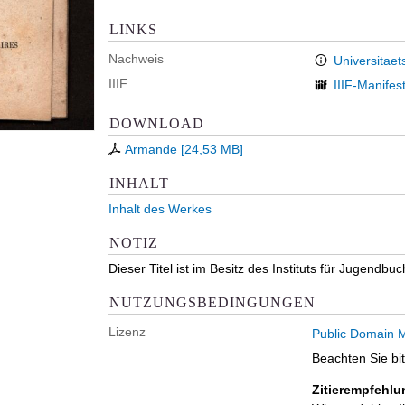
LINKS
Nachweis
Universitaet
IIIF
IIIF-Manifes
DOWNLOAD
Armande
[
24,53 MB
]
INHALT
Inhalt des Werkes
NOTIZ
Dieser Titel ist im Besitz des Instituts für Jugendbu
NUTZUNGSBEDINGUNGEN
Lizenz
Public Domain M
Beachten Sie bi
Zitierempfehlu