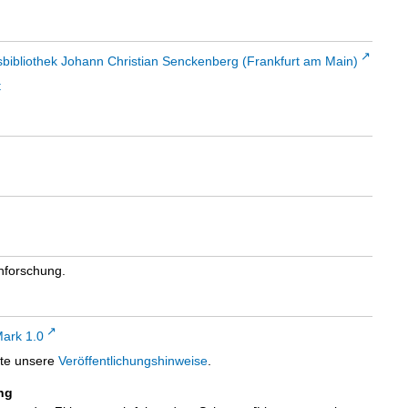
sbibliothek Johann Christian Senckenberg (Frankfurt am Main)
t
chforschung.
ark 1.0
tte unsere
Veröffentlichungshinweise
.
ng