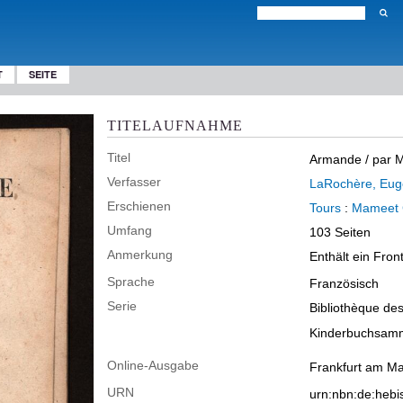
T
SEITE
TITELAUFNAHME
Titel
Armande
/ par 
Verfasser
LaRochère, Eug
Erschienen
Tours
:
Mameet 
Umfang
103 Seiten
Anmerkung
Enthält ein Front
Sprache
Französisch
Serie
Bibliothèque de
Kinderbuchsamm
Online-Ausgabe
Frankfurt am Ma
URN
urn:nbn:de:heb