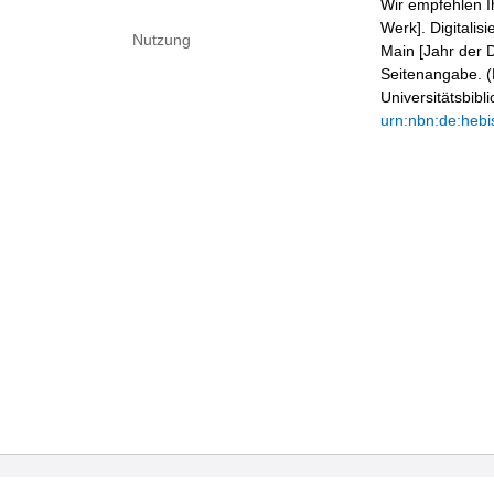
Wir empfehlen I
Werk]. Digitalis
Nutzung
Main [Jahr der D
Seitenangabe. (B
Universitätsbib
urn:nbn:de:hebi