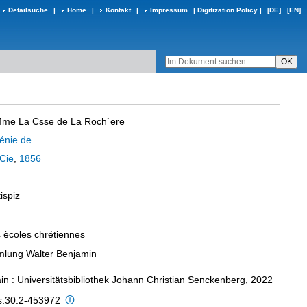
Detailsuche
|
Home
|
Kontakt
|
Impressum
|
Digitization Policy
|
[DE]
[EN]
Mme La Csse de La Roch`ere
énie de
Cie
,
1856
ispiz
s ècoles chrétiennes
lung Walter Benjamin
in : Universitätsbibliothek Johann Christian Senckenberg, 2022
is:30:2-453972