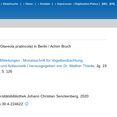
Detailsuche
|
Home
|
Kontakt
|
Impressum
|
Digitization Policy
|
[DE]
[EN]
lareola pratincola) in Berlin
/ Achim Bruch
Mitteilungen : Monatsschrift für Vogelbeobachtung,
 und Avifaunistik / herausgegeben von Dr. Walther Thiede
, Jg. 19
, S. 126
ersitätsbibliothek Johann Christian Senckenberg, 2020
is:30:4-224622