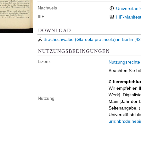
Nachweis
Universitaet
IIIF
IIIF-Manifes
DOWNLOAD
Brachschwalbe (Glareola pratincola) in Berlin
[
42
NUTZUNGSBEDINGUNGEN
Lizenz
Nutzungsrechte
Beachten Sie bi
Zitierempfehlu
Wir empfehlen I
Werk]. Digitalis
Nutzung
Main [Jahr der D
Seitenangabe. (B
Universitätsbib
urn:nbn:de:hebi