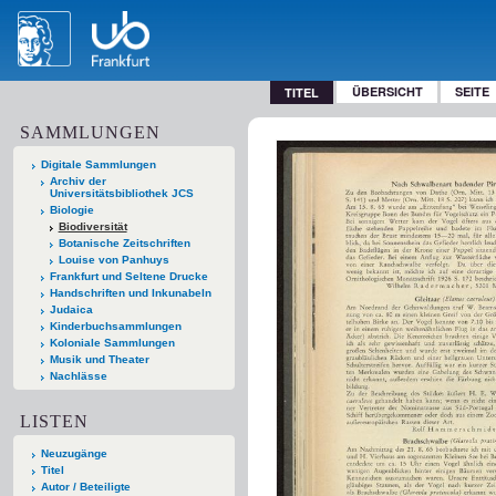
ÜBERSICHT
SEITE
TITEL
SAMMLUNGEN
Digitale Sammlungen
Archiv der
Universitätsbibliothek JCS
Biologie
Biodiversität
Botanische Zeitschriften
Louise von Panhuys
Frankfurt und Seltene Drucke
Handschriften und Inkunabeln
Judaica
Kinderbuchsammlungen
Koloniale Sammlungen
Musik und Theater
Nachlässe
LISTEN
Neuzugänge
Titel
Autor / Beteiligte