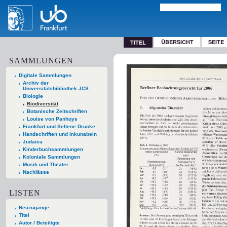
ÜBERSICHT
SEITE
TITEL
SAMMLUNGEN
Digitale Sammlungen
Archiv der
Universitätsbibliothek JCS
Biologie
Biodiversität
Botanische Zeitschriften
Louise von Panhuys
Frankfurt und Seltene Drucke
Handschriften und Inkunabeln
Judaica
Kinderbuchsammlungen
Koloniale Sammlungen
Musik und Theater
Nachlässe
LISTEN
Neuzugänge
Titel
Autor / Beteiligte