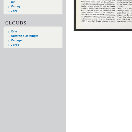
Ort
Verlag
Jahr
CLOUDS
Orte
Autoren / Beteiligte
Verlage
Jahre