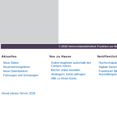
© 2026 Universitätsbibliothek Frankfurt am M
Aktuelles
Von zu Hause
Veröffentli
Neue Seiten
Online-Angebote außerhalb des
Hochschulpubl
Campus nutzen
Neuerwerbungslisten
Digitale Samm
Bücher online bestellen
Neue Datenbanken
Frankfurter Bi
Verlängern, Konto abfragen
Ausstellungsk
Führungen und Schulungen
Hilfe zu Ihrem Konto
Visual Library Server 2018