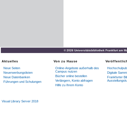
© 2026 Universitätsbibliothek Frankfurt am M
Aktuelles
Von zu Hause
Veröffentli
Neue Seiten
Online-Angebote außerhalb des
Hochschulpubl
Campus nutzen
Neuerwerbungslisten
Digitale Samm
Bücher online bestellen
Neue Datenbanken
Frankfurter Bi
Verlängern, Konto abfragen
Ausstellungsk
Führungen und Schulungen
Hilfe zu Ihrem Konto
Visual Library Server 2018