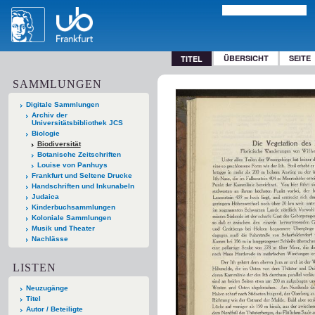
ÜBERSICHT
SEITE
TITEL
SAMMLUNGEN
Digitale Sammlungen
Archiv der
Universitätsbibliothek JCS
Biologie
Biodiversität
Botanische Zeitschriften
Louise von Panhuys
Frankfurt und Seltene Drucke
Handschriften und Inkunabeln
Judaica
Kinderbuchsammlungen
Koloniale Sammlungen
Musik und Theater
Nachlässe
LISTEN
Neuzugänge
Titel
Autor / Beteiligte