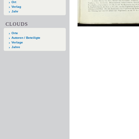
Ort
Verlag
Jahr
CLOUDS
Orte
Autoren / Beteiligte
Verlage
Jahre