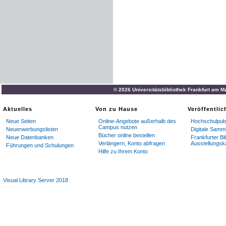
© 2026 Universitätsbibliothek Frankfurt am M
Aktuelles
Von zu Hause
Veröffentli
Neue Seiten
Online-Angebote außerhalb des
Hochschulpubl
Campus nutzen
Neuerwerbungslisten
Digitale Samm
Bücher online bestellen
Neue Datenbanken
Frankfurter Bi
Verlängern, Konto abfragen
Ausstellungsk
Führungen und Schulungen
Hilfe zu Ihrem Konto
Visual Library Server 2018