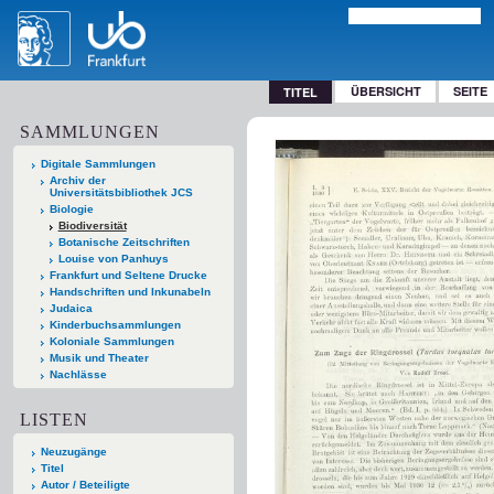
ÜBERSICHT
SEITE
TITEL
SAMMLUNGEN
Digitale Sammlungen
Archiv der
Universitätsbibliothek JCS
Biologie
Biodiversität
Botanische Zeitschriften
Louise von Panhuys
Frankfurt und Seltene Drucke
Handschriften und Inkunabeln
Judaica
Kinderbuchsammlungen
Koloniale Sammlungen
Musik und Theater
Nachlässe
LISTEN
Neuzugänge
Titel
Autor / Beteiligte