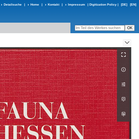
Detailsuche
|
Home
|
Kontakt
|
Impressum
|
Digitization Policy
|
[DE]
[EN]