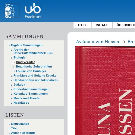
TITEL
INHALT
ÜBERSICH
SAMMLUNGEN
Avifauna von Hessen
Ba
Digitale Sammlungen
Archiv der
Universitätsbibliothek JCS
Biologie
Biodiversität
Botanische Zeitschriften
Louise von Panhuys
Frankfurt und Seltene Drucke
Handschriften und Inkunabeln
Judaica
Kinderbuchsammlungen
Koloniale Sammlungen
Musik und Theater
Nachlässe
LISTEN
Neuzugänge
Titel
Autor / Beteiligte