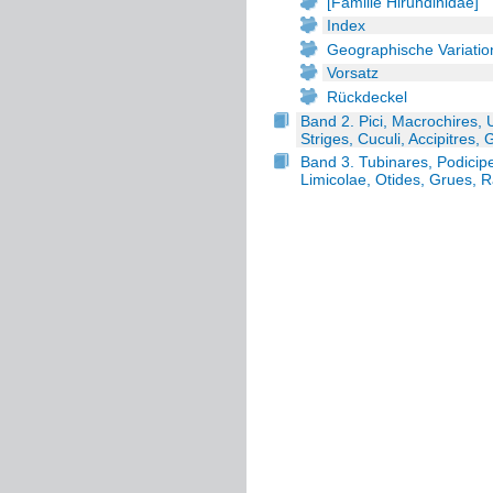
[Familie Hirundinidae]
Index
Geographische Variati
Vorsatz
Rückdeckel
Band 2. Pici, Macrochires,
Striges, Cuculi, Accipitres
Band 3. Tubinares, Podicip
Limicolae, Otides, Grues, Ra