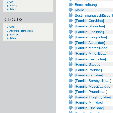
Ort
Beschreibung
Verlag
Jahr
Maße
Bestimmungsschlüssel f
CLOUDS
[Familie Corvidae]
[Familie Sturnidae]
Orte
Autoren / Beteiligte
[Familie Oriolidae]
Verlage
[Familie Fringillidae]
Jahre
[Familie Alaudidae]
[Familie Motacillidae]
[Familie Mniotiltidae]
[Familie Certhiidae]
[Familie Sittidae]
[Familie Paridae]
[Familie Laniidae]
[Familie Bombycillidae]
[Familie Muscicapidae]
[Familie Prunellidae]
[Familie Troglodytidae]
[Familie Mimidae]
[Familie Cinclidae]