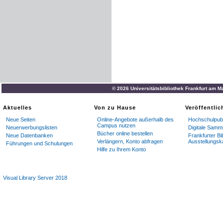
© 2026 Universitätsbibliothek Frankfurt am M
Aktuelles
Von zu Hause
Veröffentli
Neue Seiten
Online-Angebote außerhalb des
Hochschulpubl
Campus nutzen
Neuerwerbungslisten
Digitale Samm
Bücher online bestellen
Neue Datenbanken
Frankfurter Bi
Verlängern, Konto abfragen
Ausstellungsk
Führungen und Schulungen
Hilfe zu Ihrem Konto
Visual Library Server 2018