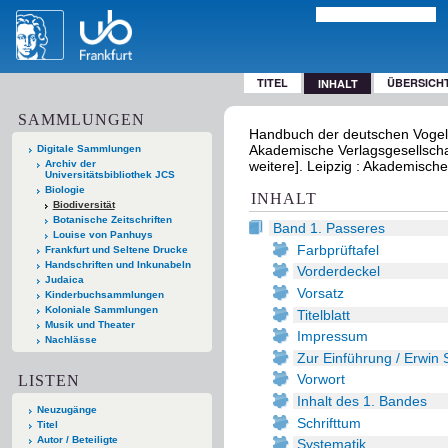
TITEL
ÜBERSICH
INHALT
SAMMLUNGEN
Handbuch der deutschen Vogel
Akademische Verlagsgesellschaf
Digitale Sammlungen
Archiv der
weitere]. Leipzig : Akademisch
Universitätsbibliothek JCS
Biologie
INHALT
Biodiversität
Botanische Zeitschriften
Band 1. Passeres
Louise von Panhuys
Farbprüftafel
Frankfurt und Seltene Drucke
Handschriften und Inkunabeln
Vorderdeckel
Judaica
Vorsatz
Kinderbuchsammlungen
Koloniale Sammlungen
Titelblatt
Musik und Theater
Impressum
Nachlässe
Zur Einführung / Erwin
Vorwort
LISTEN
Inhalt des 1. Bandes
Neuzugänge
Schrifttum
Titel
Autor / Beteiligte
Systematik