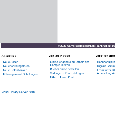
© 2026 Universitätsbibliothek Frankfurt am M
Aktuelles
Von zu Hause
Veröffentli
Neue Seiten
Online-Angebote außerhalb des
Hochschulpubl
Campus nutzen
Neuerwerbungslisten
Digitale Samm
Bücher online bestellen
Neue Datenbanken
Frankfurter Bi
Verlängern, Konto abfragen
Ausstellungsk
Führungen und Schulungen
Hilfe zu Ihrem Konto
Visual Library Server 2018