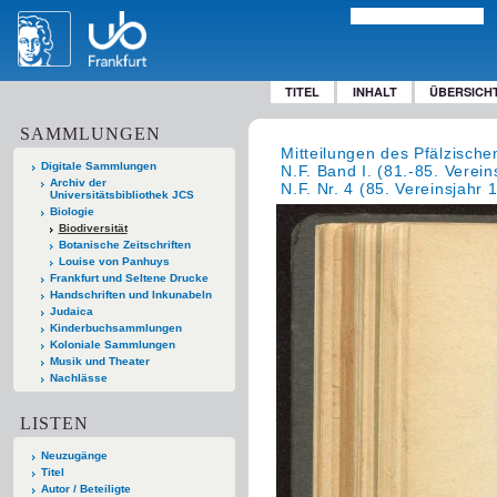
TITEL
INHALT
ÜBERSICH
SAMMLUNGEN
Mitteilungen des Pfälzische
Digitale Sammlungen
N.F. Band I. (81.-85. Verei
Archiv der
N.F. Nr. 4 (85. Vereinsjahr 
Universitätsbibliothek JCS
Biologie
Biodiversität
Botanische Zeitschriften
Louise von Panhuys
Frankfurt und Seltene Drucke
Handschriften und Inkunabeln
Judaica
Kinderbuchsammlungen
Koloniale Sammlungen
Musik und Theater
Nachlässe
LISTEN
Neuzugänge
Titel
Autor / Beteiligte