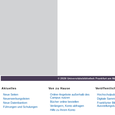
© 2026 Universitätsbibliothek Frankfurt am M
Aktuelles
Von zu Hause
Veröffentli
Neue Seiten
Online-Angebote außerhalb des
Hochschulpubl
Campus nutzen
Neuerwerbungslisten
Digitale Samm
Bücher online bestellen
Neue Datenbanken
Frankfurter Bi
Verlängern, Konto abfragen
Ausstellungsk
Führungen und Schulungen
Hilfe zu Ihrem Konto