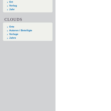
Ort
Verlag
Jahr
CLOUDS
Orte
Autoren / Beteiligte
Verlage
Jahre