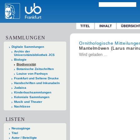
TITEL
INHALT
ÜBERSICH
SAMMLUNGEN
Ornithologische Mitteilunge
Digitale Sammlungen
Mantelmöwen (Larus marinus
Archiv der
Wird geladen ...
Universitätsbibliothek JCS
Biologie
Biodiversität
Botanische Zeitschriften
Louise von Panhuys
Frankfurt und Seltene Drucke
Handschriften und Inkunabeln
Judaica
Kinderbuchsammlungen
Koloniale Sammlungen
Musik und Theater
Nachlässe
LISTEN
Neuzugänge
Titel
Autor / Beteiligte