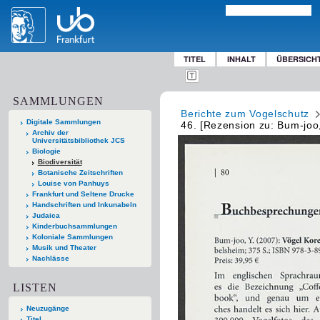
TITEL
INHALT
ÜBERSICH
SAMMLUNGEN
Berichte zum Vogelschutz
Digitale Sammlungen
46. [Rezension zu: Bum-joo,
Archiv der
Universitätsbibliothek JCS
Biologie
Biodiversität
Botanische Zeitschriften
Louise von Panhuys
Frankfurt und Seltene Drucke
Handschriften und Inkunabeln
Judaica
Kinderbuchsammlungen
Koloniale Sammlungen
Musik und Theater
Nachlässe
LISTEN
Neuzugänge
Titel