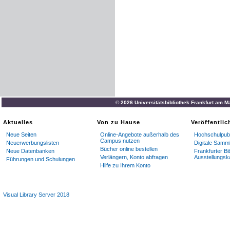
© 2026 Universitätsbibliothek Frankfurt am M
Aktuelles
Von zu Hause
Veröffentli
Neue Seiten
Online-Angebote außerhalb des
Hochschulpubl
Campus nutzen
Neuerwerbungslisten
Digitale Samm
Bücher online bestellen
Neue Datenbanken
Frankfurter Bi
Verlängern, Konto abfragen
Ausstellungsk
Führungen und Schulungen
Hilfe zu Ihrem Konto
Visual Library Server 2018