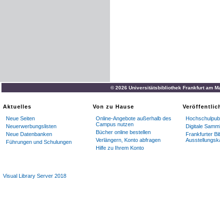
© 2026 Universitätsbibliothek Frankfurt am M
Aktuelles
Von zu Hause
Veröffentli
Neue Seiten
Online-Angebote außerhalb des
Hochschulpubl
Campus nutzen
Neuerwerbungslisten
Digitale Samm
Bücher online bestellen
Neue Datenbanken
Frankfurter Bi
Verlängern, Konto abfragen
Ausstellungsk
Führungen und Schulungen
Hilfe zu Ihrem Konto
Visual Library Server 2018