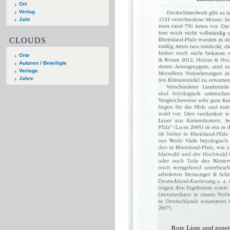
Ort
Verlag
Jahr
CLOUDS
Orte
Autoren / Beteiligte
Verlage
Jahre