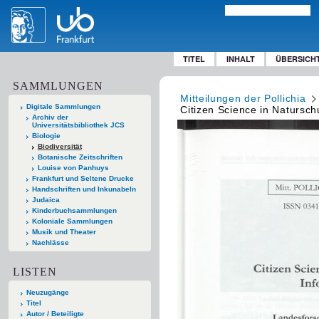
TITEL
INHALT
ÜBERSICH
SAMMLUNGEN
Mitteilungen der Pollichia
Digitale Sammlungen
Citizen Science in Natursch
Archiv der
Universitätsbibliothek JCS
Biologie
Biodiversität
Botanische Zeitschriften
Louise von Panhuys
Frankfurt und Seltene Drucke
Handschriften und Inkunabeln
Judaica
Kinderbuchsammlungen
Koloniale Sammlungen
Musik und Theater
Nachlässe
LISTEN
Neuzugänge
Titel
Autor / Beteiligte