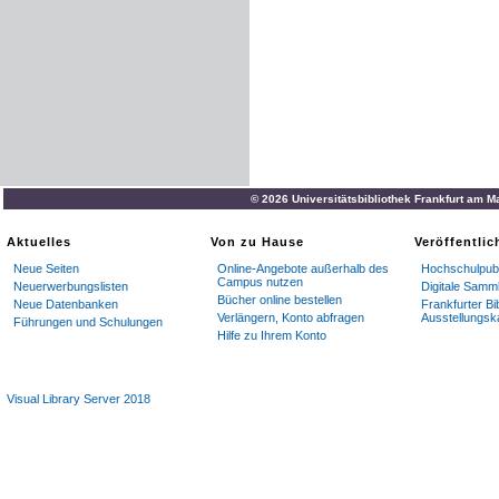
© 2026 Universitätsbibliothek Frankfurt am M
Aktuelles
Von zu Hause
Veröffentli
Neue Seiten
Online-Angebote außerhalb des
Hochschulpubl
Campus nutzen
Neuerwerbungslisten
Digitale Samm
Bücher online bestellen
Neue Datenbanken
Frankfurter Bi
Verlängern, Konto abfragen
Ausstellungsk
Führungen und Schulungen
Hilfe zu Ihrem Konto
Visual Library Server 2018