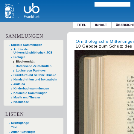
TITEL
INHALT
ÜBERSICH
SAMMLUNGEN
Ornithologische Mitteilunge
Digitale Sammlungen
10 Gebote zum Schutz des
Archiv der
Universitätsbibliothek JCS
Biologie
Biodiversität
Botanische Zeitschriften
Louise von Panhuys
Frankfurt und Seltene Drucke
Handschriften und Inkunabeln
Judaica
Kinderbuchsammlungen
Koloniale Sammlungen
Musik und Theater
Nachlässe
LISTEN
Neuzugänge
Titel
Autor / Beteiligte