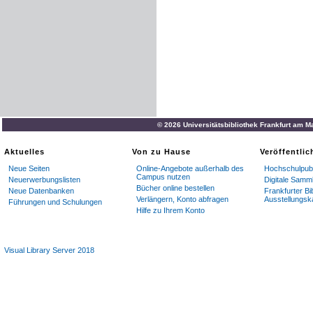
© 2026 Universitätsbibliothek Frankfurt am M
Aktuelles
Von zu Hause
Veröffentli
Neue Seiten
Online-Angebote außerhalb des
Hochschulpubl
Campus nutzen
Neuerwerbungslisten
Digitale Samm
Bücher online bestellen
Neue Datenbanken
Frankfurter Bi
Verlängern, Konto abfragen
Ausstellungsk
Führungen und Schulungen
Hilfe zu Ihrem Konto
Visual Library Server 2018