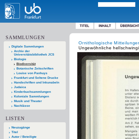
TITEL
INHALT
ÜBERSICH
SAMMLUNGEN
Ornithologische Mitteilunge
Digitale Sammlungen
Ungewöhnliche hellschwing
Archiv der
Universitätsbibliothek JCS
Biologie
Biodiversität
Botanische Zeitschriften
Louise von Panhuys
Frankfurt und Seltene Drucke
Handschriften und Inkunabeln
Judaica
Kinderbuchsammlungen
Koloniale Sammlungen
Musik und Theater
Nachlässe
LISTEN
Neuzugänge
Titel
Autor / Beteiligte