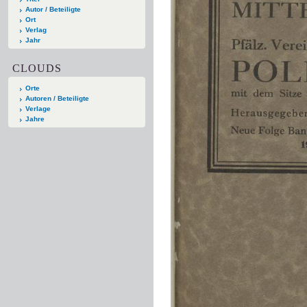
Autor / Beteiligte
Ort
Verlag
Jahr
CLOUDS
Orte
Autoren / Beteiligte
Verlage
Jahre