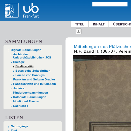
TITEL
INHALT
ÜBERSICH
SAMMLUNGEN
Mitteilungen des Pfälzische
Digitale Sammlungen
N.F. Band II. (86.-87. Vere
Archiv der
Universitätsbibliothek JCS
Biologie
Biodiversität
Botanische Zeitschriften
Louise von Panhuys
Frankfurt und Seltene Drucke
Handschriften und Inkunabeln
Judaica
Kinderbuchsammlungen
Koloniale Sammlungen
Musik und Theater
Nachlässe
LISTEN
Neuzugänge
Titel