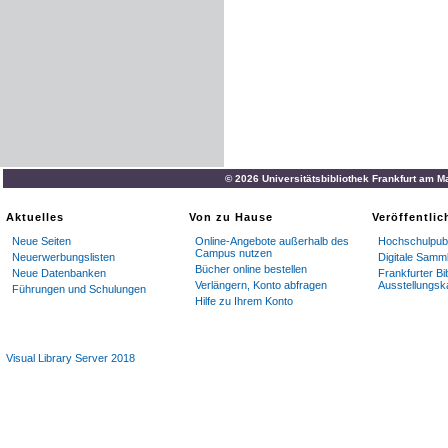
© 2026 Universitätsbibliothek Frankfurt am M
Aktuelles
Von zu Hause
Veröffentli
Neue Seiten
Online-Angebote außerhalb des
Hochschulpubl
Campus nutzen
Neuerwerbungslisten
Digitale Samm
Bücher online bestellen
Neue Datenbanken
Frankfurter Bi
Verlängern, Konto abfragen
Ausstellungsk
Führungen und Schulungen
Hilfe zu Ihrem Konto
Visual Library Server 2018