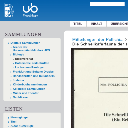
TITEL
INHALT
ÜBERSICH
SAMMLUNGEN
Mitteilungen der Pollichia
Digitale Sammlungen
Die Schnellkäferfauna der s
Archiv der
Universitätsbibliothek JCS
Biologie
Biodiversität
Botanische Zeitschriften
Louise von Panhuys
Frankfurt und Seltene Drucke
Handschriften und Inkunabeln
Judaica
Kinderbuchsammlungen
Koloniale Sammlungen
Musik und Theater
Nachlässe
LISTEN
Neuzugänge
Titel
Autor / Beteiligte