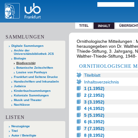
TITEL
ÜBERSICH
INHALT
SAMMLUNGEN
Ornithologische Mitteilungen : 
herausgegeben von Dr. Walther T
Digitale Sammlungen
Archiv der
Thiede-Stiftung, 3. Jahrgang, Nr
Universitätsbibliothek JCS
Walther-Thiede-Stiftung, 1948- 
Biologie
Biodiversität
ORNITHOLOGISCHE M
Botanische Zeitschriften
Louise von Panhuys
Titelblatt
Frankfurt und Seltene Drucke
Inhaltsverzeichnis
Handschriften und Inkunabeln
Judaica
1 (1.1952)
Kinderbuchsammlungen
2 (2.1952)
Koloniale Sammlungen
Musik und Theater
3 (3.1952)
Nachlässe
4 (4.1952)
5 (5.1952)
LISTEN
6 (6.1952)
Neuzugänge
7 (7.1952)
Titel
8 (8.1952)
Autor / Beteiligte