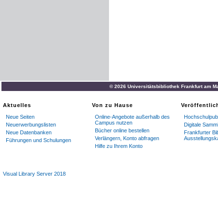
© 2026 Universitätsbibliothek Frankfurt am M
Aktuelles
Von zu Hause
Veröffentli
Neue Seiten
Online-Angebote außerhalb des
Hochschulpubl
Campus nutzen
Neuerwerbungslisten
Digitale Samm
Bücher online bestellen
Neue Datenbanken
Frankfurter Bi
Verlängern, Konto abfragen
Ausstellungsk
Führungen und Schulungen
Hilfe zu Ihrem Konto
Visual Library Server 2018