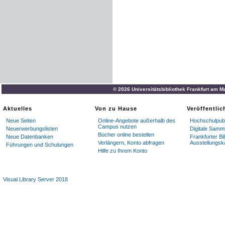
© 2026 Universitätsbibliothek Frankfurt am M
Aktuelles
Von zu Hause
Veröffentli
Neue Seiten
Online-Angebote außerhalb des
Hochschulpubl
Campus nutzen
Neuerwerbungslisten
Digitale Samm
Bücher online bestellen
Neue Datenbanken
Frankfurter Bi
Verlängern, Konto abfragen
Ausstellungsk
Führungen und Schulungen
Hilfe zu Ihrem Konto
Visual Library Server 2018