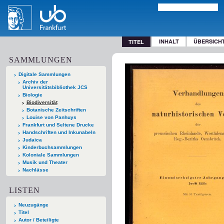
INHALT
ÜBERSICH
TITEL
SAMMLUNGEN
Digitale Sammlungen
Archiv der
Universitätsbibliothek JCS
Biologie
Biodiversität
Botanische Zeitschriften
Louise von Panhuys
Frankfurt und Seltene Drucke
Handschriften und Inkunabeln
Judaica
Kinderbuchsammlungen
Koloniale Sammlungen
Musik und Theater
Nachlässe
LISTEN
Neuzugänge
Titel
Autor / Beteiligte