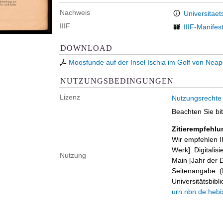
Nachweis
Universitaet
IIIF
IIIF-Manifes
DOWNLOAD
Moosfunde auf der Insel Ischia im Golf von Nea
NUTZUNGSBEDINGUNGEN
Lizenz
Nutzungsrechte
Beachten Sie bi
Zitierempfehlu
Wir empfehlen I
Werk]. Digitalis
Nutzung
Main [Jahr der D
Seitenangabe. (B
Universitätsbib
urn:nbn:de:hebi