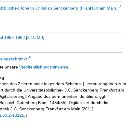
sbibliothek Johann Christian Senckenberg (Frankfurt am Main)
t
pel 1956-1963
[
2,10 MB
]
 eingeschränkt
tte unsere
Veröffentlichungshinweise
.
ng
hnen das Zitieren nach folgendem Schema: [Literaturangaben zum
iert durch die Universitätsbibliothek J.C. Senckenberg Frankfurt am
igitalisierung]: Angabe des permanenten Identifiers, ggf.
eispiel: Gutenberg Bibel [1454/55]. Digitalisiert durch die
liothek J.C. Senckenberg Frankfurt am Main [2011]:
s:30:2-13126
.)