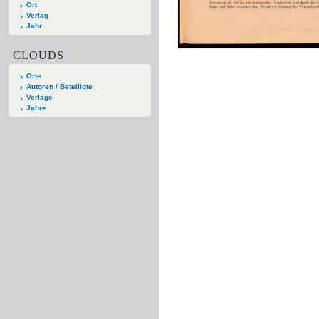
Ort
Verlag
Jahr
CLOUDS
Orte
Autoren / Beteiligte
Verlage
Jahre