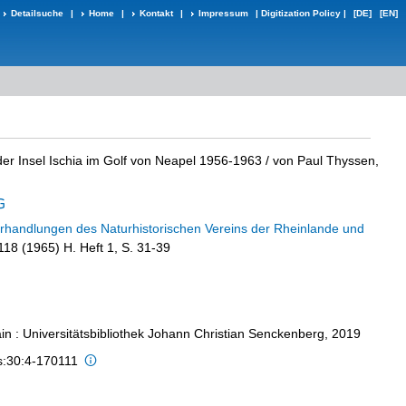
Detailsuche
|
Home
|
Kontakt
|
Impressum
|
Digitization Policy
|
[DE]
[EN]
er Insel Ischia im Golf von Neapel 1956-1963
/ von Paul Thyssen,
rhandlungen des Naturhistorischen Vereins der Rheinlande und
 118 (1965) H. Heft 1, S. 31-39
in : Universitätsbibliothek Johann Christian Senckenberg, 2019
s:30:4-170111