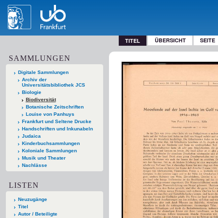
ÜBERSICHT
SEITE
TITEL
SAMMLUNGEN
Digitale Sammlungen
Archiv der
Universitätsbibliothek JCS
Biologie
Biodiversität
Botanische Zeitschriften
Louise von Panhuys
Frankfurt und Seltene Drucke
Handschriften und Inkunabeln
Judaica
Kinderbuchsammlungen
Koloniale Sammlungen
Musik und Theater
Nachlässe
LISTEN
Neuzugänge
Titel
Autor / Beteiligte