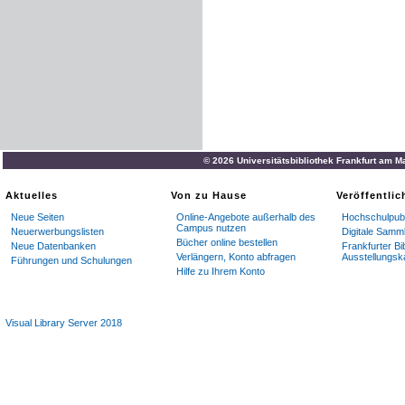
© 2026 Universitätsbibliothek Frankfurt am M
Aktuelles
Von zu Hause
Veröffentli
Neue Seiten
Online-Angebote außerhalb des
Hochschulpubl
Campus nutzen
Neuerwerbungslisten
Digitale Samm
Bücher online bestellen
Neue Datenbanken
Frankfurter Bi
Verlängern, Konto abfragen
Ausstellungsk
Führungen und Schulungen
Hilfe zu Ihrem Konto
Visual Library Server 2018