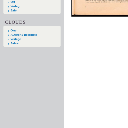
Ort
Verlag
Jahr
CLOUDS
Orte
Autoren / Beteiligte
Verlage
Jahre