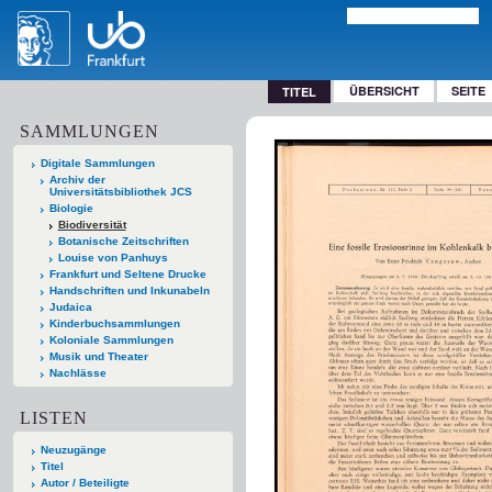
ÜBERSICHT
SEITE
TITEL
SAMMLUNGEN
Digitale Sammlungen
Archiv der
Universitätsbibliothek JCS
Biologie
Biodiversität
Botanische Zeitschriften
Louise von Panhuys
Frankfurt und Seltene Drucke
Handschriften und Inkunabeln
Judaica
Kinderbuchsammlungen
Koloniale Sammlungen
Musik und Theater
Nachlässe
LISTEN
Neuzugänge
Titel
Autor / Beteiligte