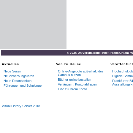
© 2026 Universitätsbibliothek Frankfurt am M
Aktuelles
Von zu Hause
Veröffentli
Neue Seiten
Online-Angebote außerhalb des
Hochschulpubl
Campus nutzen
Neuerwerbungslisten
Digitale Samm
Bücher online bestellen
Neue Datenbanken
Frankfurter Bi
Verlängern, Konto abfragen
Ausstellungsk
Führungen und Schulungen
Hilfe zu Ihrem Konto
Visual Library Server 2018