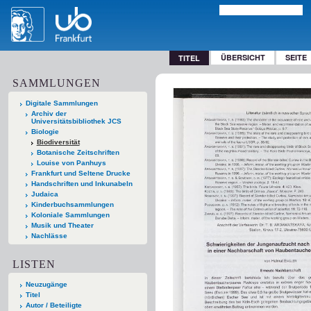
ÜBERSICHT
SEITE
TITEL
SAMMLUNGEN
Digitale Sammlungen
Archiv der
Universitätsbibliothek JCS
Biologie
Biodiversität
Botanische Zeitschriften
Louise von Panhuys
Frankfurt und Seltene Drucke
Handschriften und Inkunabeln
Judaica
Kinderbuchsammlungen
Koloniale Sammlungen
Musik und Theater
Nachlässe
LISTEN
Neuzugänge
Titel
Autor / Beteiligte