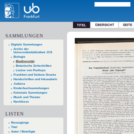
ÜBERSICHT
SEITE
TITEL
SAMMLUNGEN
Digitale Sammlungen
Archiv der
Universitätsbibliothek JCS
Biologie
Biodiversität
Botanische Zeitschriften
Louise von Panhuys
Frankfurt und Seltene Drucke
Handschriften und Inkunabeln
Judaica
Kinderbuchsammlungen
Koloniale Sammlungen
Musik und Theater
Nachlässe
LISTEN
Neuzugänge
Titel
Autor / Beteiligte