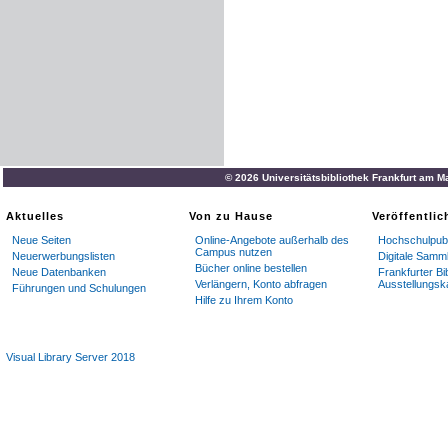
© 2026 Universitätsbibliothek Frankfurt am M
Aktuelles
Von zu Hause
Veröffentli
Neue Seiten
Online-Angebote außerhalb des
Hochschulpubl
Campus nutzen
Neuerwerbungslisten
Digitale Samm
Bücher online bestellen
Neue Datenbanken
Frankfurter Bi
Verlängern, Konto abfragen
Ausstellungsk
Führungen und Schulungen
Hilfe zu Ihrem Konto
Visual Library Server 2018