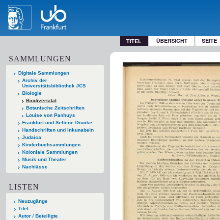
ÜBERSICHT
SEITE
TITEL
SAMMLUNGEN
Digitale Sammlungen
Archiv der
Universitätsbibliothek JCS
Biologie
Biodiversität
Botanische Zeitschriften
Louise von Panhuys
Frankfurt und Seltene Drucke
Handschriften und Inkunabeln
Judaica
Kinderbuchsammlungen
Koloniale Sammlungen
Musik und Theater
Nachlässe
LISTEN
Neuzugänge
Titel
Autor / Beteiligte