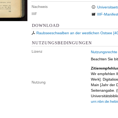
Nachweis
Universitaet
IIIF
IIIF-Manifes
DOWNLOAD
Raubseeschwalben an der westlichen Ostsee
[
40
NUTZUNGSBEDINGUNGEN
Lizenz
Nutzungsrechte
Beachten Sie bi
Zitierempfehlu
Wir empfehlen I
Werk]. Digitalis
Nutzung
Main [Jahr der D
Seitenangabe. (B
Universitätsbib
urn:nbn:de:hebi