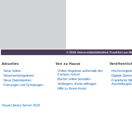
© 2026 Universitätsbibliothek Frankfurt am M
Aktuelles
Von zu Hause
Veröffentli
Neue Seiten
Online-Angebote außerhalb des
Hochschulpubl
Campus nutzen
Neuerwerbungslisten
Digitale Samm
Bücher online bestellen
Neue Datenbanken
Frankfurter Bi
Verlängern, Konto abfragen
Ausstellungsk
Führungen und Schulungen
Hilfe zu Ihrem Konto
Visual Library Server 2018