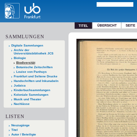
ÜBERSICHT
SEITE
TITEL
SAMMLUNGEN
Digitale Sammlungen
Archiv der
Universitätsbibliothek JCS
Biologie
Biodiversität
Botanische Zeitschriften
Louise von Panhuys
Frankfurt und Seltene Drucke
Handschriften und Inkunabeln
Judaica
Kinderbuchsammlungen
Koloniale Sammlungen
Musik und Theater
Nachlässe
LISTEN
Neuzugänge
Titel
Autor / Beteiligte