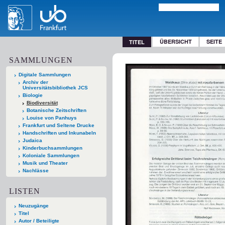
ÜBERSICHT
SEITE
TITEL
SAMMLUNGEN
Digitale Sammlungen
Archiv der
Universitätsbibliothek JCS
Biologie
Biodiversität
Botanische Zeitschriften
Louise von Panhuys
Frankfurt und Seltene Drucke
Handschriften und Inkunabeln
Judaica
Kinderbuchsammlungen
Koloniale Sammlungen
Musik und Theater
Nachlässe
LISTEN
Neuzugänge
Titel
Autor / Beteiligte