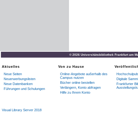
© 2026 Universitätsbibliothek Frankfurt am M
Aktuelles
Von zu Hause
Veröffentli
Neue Seiten
Online-Angebote außerhalb des
Hochschulpubl
Campus nutzen
Neuerwerbungslisten
Digitale Samm
Bücher online bestellen
Neue Datenbanken
Frankfurter Bi
Verlängern, Konto abfragen
Ausstellungsk
Führungen und Schulungen
Hilfe zu Ihrem Konto
Visual Library Server 2018