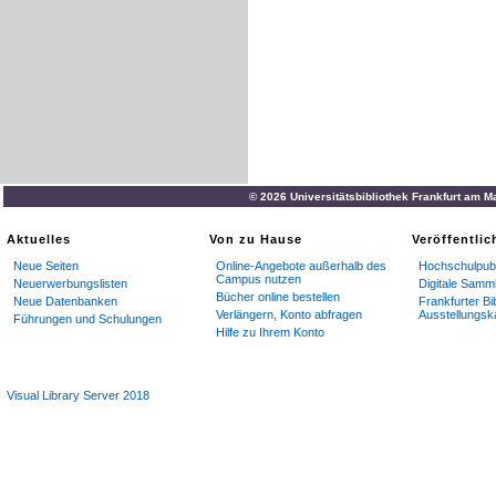
© 2026 Universitätsbibliothek Frankfurt am M
Aktuelles
Von zu Hause
Veröffentli
Neue Seiten
Online-Angebote außerhalb des
Hochschulpubl
Campus nutzen
Neuerwerbungslisten
Digitale Samm
Bücher online bestellen
Neue Datenbanken
Frankfurter Bi
Verlängern, Konto abfragen
Ausstellungsk
Führungen und Schulungen
Hilfe zu Ihrem Konto
Visual Library Server 2018