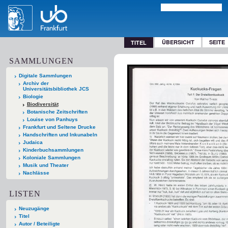
ÜBERSICHT
SEITE
TITEL
SAMMLUNGEN
Digitale Sammlungen
Archiv der
Universitätsbibliothek JCS
Biologie
Biodiversität
Botanische Zeitschriften
Louise von Panhuys
Frankfurt und Seltene Drucke
Handschriften und Inkunabeln
Judaica
Kinderbuchsammlungen
Koloniale Sammlungen
Musik und Theater
Nachlässe
LISTEN
Neuzugänge
Titel
Autor / Beteiligte