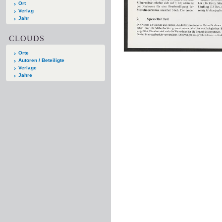
Ort
Verlag
Jahr
CLOUDS
Orte
Autoren / Beteiligte
Verlage
Jahre