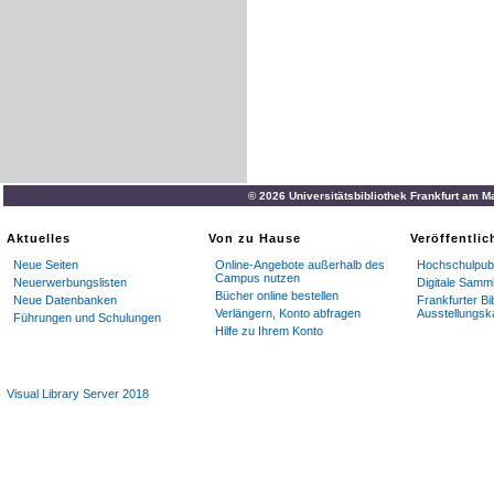
© 2026 Universitätsbibliothek Frankfurt am M
Aktuelles
Von zu Hause
Veröffentli
Neue Seiten
Online-Angebote außerhalb des
Hochschulpubl
Campus nutzen
Neuerwerbungslisten
Digitale Samm
Bücher online bestellen
Neue Datenbanken
Frankfurter Bi
Verlängern, Konto abfragen
Ausstellungsk
Führungen und Schulungen
Hilfe zu Ihrem Konto
Visual Library Server 2018