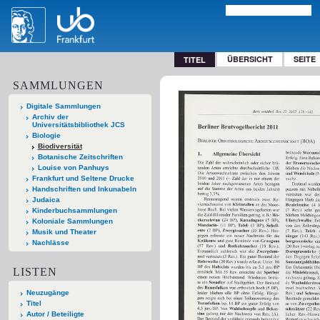
ÜBERSICHT
SEITE
TITEL
SAMMLUNGEN
Digitale Sammlungen
Archiv der
Universitätsbibliothek JCS
Biologie
Biodiversität
Botanische Zeitschriften
Louise von Panhuys
Frankfurt und Seltene Drucke
Handschriften und Inkunabeln
Judaica
Kinderbuchsammlungen
Koloniale Sammlungen
Musik und Theater
Nachlässe
LISTEN
Neuzugänge
Titel
Autor / Beteiligte