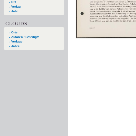
Ort
Verlag
Jahr
CLOUDS
Orte
Autoren / Beteiligte
Verlage
Jahre