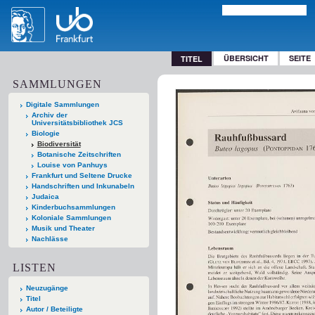
ÜBERSICHT
SEITE
TITEL
SAMMLUNGEN
Digitale Sammlungen
Archiv der
Universitätsbibliothek JCS
Biologie
Biodiversität
Botanische Zeitschriften
Louise von Panhuys
Frankfurt und Seltene Drucke
Handschriften und Inkunabeln
Judaica
Kinderbuchsammlungen
Koloniale Sammlungen
Musik und Theater
Nachlässe
LISTEN
Neuzugänge
Titel
Autor / Beteiligte