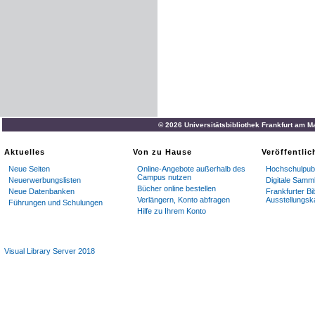
© 2026 Universitätsbibliothek Frankfurt am M
Aktuelles
Von zu Hause
Veröffentli
Neue Seiten
Online-Angebote außerhalb des
Hochschulpubl
Campus nutzen
Neuerwerbungslisten
Digitale Samm
Bücher online bestellen
Neue Datenbanken
Frankfurter Bi
Verlängern, Konto abfragen
Ausstellungsk
Führungen und Schulungen
Hilfe zu Ihrem Konto
Visual Library Server 2018