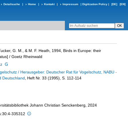
Detailsuche
|
Home
|
Kontakt
|
Impressum
|
Digitization Policy
|
[DE]
[EN]
ucker, G. M., & M. F. Heath, 1994, Birds in Europe: their
atus]
/ Goetz Rheinwald
tz
gelschutz / Herausgeber: Deutscher Rat für Vogelschutz, NABU -
d Deutschland
, Heft Nr. 33 (1995), S. 112-114
ersitätsbibliothek Johann Christian Senckenberg, 2024
is:30:4-335312