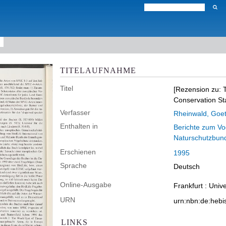
TITELAUFNAHME
Titel
[Rezension zu: T
Conservation St
Verfasser
Rheinwald, Goe
Enthalten in
Berichte zum Vo
Naturschutzbun
Erschienen
1995
Sprache
Deutsch
Online-Ausgabe
Frankfurt : Univ
URN
urn:nbn:de:heb
LINKS