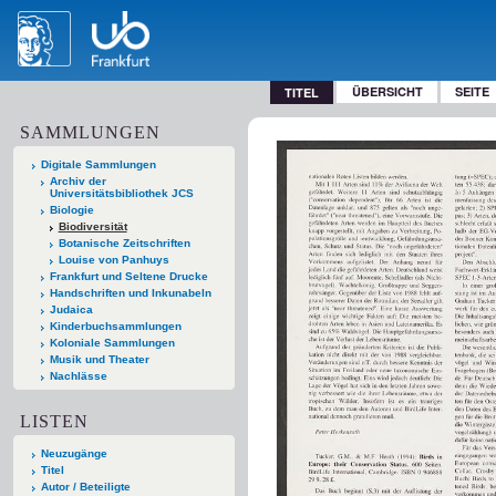
ÜBERSICHT
SEITE
TITEL
SAMMLUNGEN
Digitale Sammlungen
Archiv der
Universitätsbibliothek JCS
Biologie
Biodiversität
Botanische Zeitschriften
Louise von Panhuys
Frankfurt und Seltene Drucke
Handschriften und Inkunabeln
Judaica
Kinderbuchsammlungen
Koloniale Sammlungen
Musik und Theater
Nachlässe
LISTEN
Neuzugänge
Titel
Autor / Beteiligte