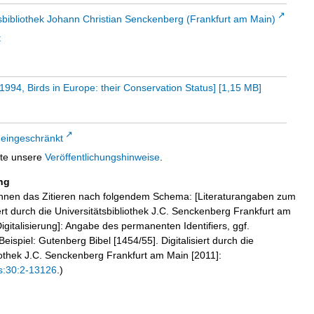
sbibliothek Johann Christian Senckenberg (Frankfurt am Main)
t
1994, Birds in Europe: their Conservation Status]
[
1,15 MB
]
 eingeschränkt
tte unsere
Veröffentlichungshinweise
.
ng
hnen das Zitieren nach folgendem Schema: [Literaturangaben zum
iert durch die Universitätsbibliothek J.C. Senckenberg Frankfurt am
igitalisierung]: Angabe des permanenten Identifiers, ggf.
eispiel: Gutenberg Bibel [1454/55]. Digitalisiert durch die
liothek J.C. Senckenberg Frankfurt am Main [2011]:
s:30:2-13126
.)