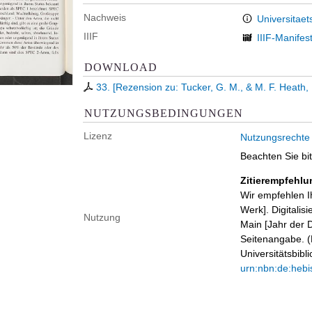
Nachweis
Universitaet
IIIF
IIIF-Manifes
DOWNLOAD
33. [Rezension zu: Tucker, G. M., & M. F. Heath, 
NUTZUNGSBEDINGUNGEN
Lizenz
Nutzungsrechte
Beachten Sie bi
Zitierempfehlu
Wir empfehlen I
Werk]. Digitalis
Nutzung
Main [Jahr der D
Seitenangabe. (B
Universitätsbib
urn:nbn:de:hebi