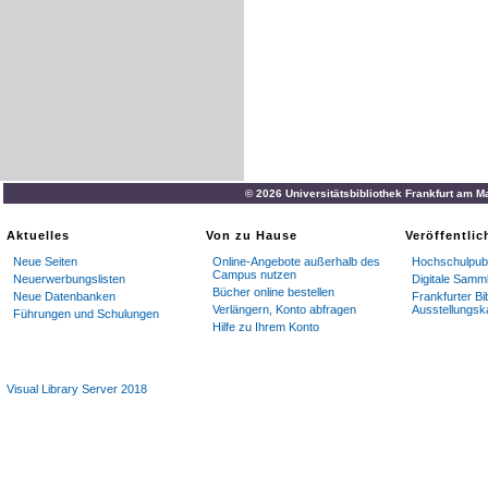
© 2026 Universitätsbibliothek Frankfurt am M
Aktuelles
Von zu Hause
Veröffentli
Neue Seiten
Online-Angebote außerhalb des
Hochschulpubl
Campus nutzen
Neuerwerbungslisten
Digitale Samm
Bücher online bestellen
Neue Datenbanken
Frankfurter Bi
Verlängern, Konto abfragen
Ausstellungsk
Führungen und Schulungen
Hilfe zu Ihrem Konto
Visual Library Server 2018