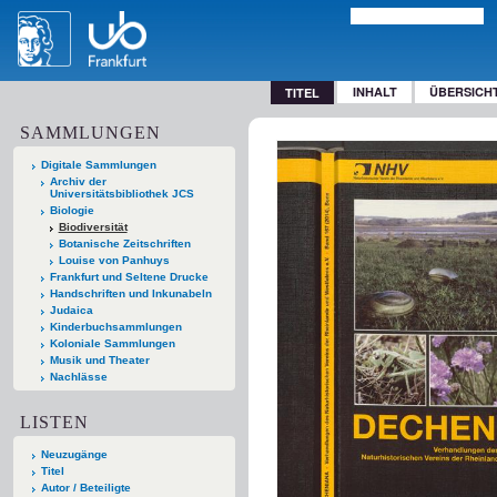
INHALT
ÜBERSICH
TITEL
SAMMLUNGEN
Digitale Sammlungen
Archiv der
Universitätsbibliothek JCS
Biologie
Biodiversität
Botanische Zeitschriften
Louise von Panhuys
Frankfurt und Seltene Drucke
Handschriften und Inkunabeln
Judaica
Kinderbuchsammlungen
Koloniale Sammlungen
Musik und Theater
Nachlässe
LISTEN
Neuzugänge
Titel
Autor / Beteiligte