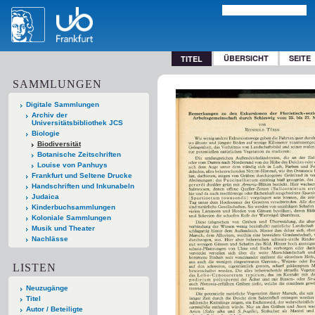
ÜBERSICHT
SEITE
TITEL
SAMMLUNGEN
Digitale Sammlungen
Archiv der
Universitätsbibliothek JCS
Biologie
Biodiversität
Botanische Zeitschriften
Louise von Panhuys
Frankfurt und Seltene Drucke
Handschriften und Inkunabeln
Judaica
Kinderbuchsammlungen
Koloniale Sammlungen
Musik und Theater
Nachlässe
LISTEN
Neuzugänge
Titel
Autor / Beteiligte