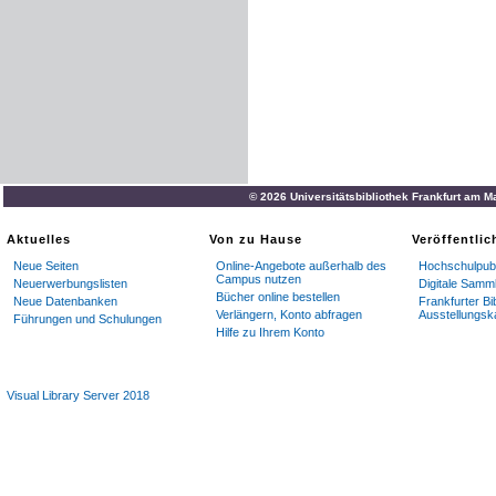
© 2026 Universitätsbibliothek Frankfurt am M
Aktuelles
Von zu Hause
Veröffentli
Neue Seiten
Online-Angebote außerhalb des
Hochschulpubl
Campus nutzen
Neuerwerbungslisten
Digitale Samm
Bücher online bestellen
Neue Datenbanken
Frankfurter Bi
Verlängern, Konto abfragen
Ausstellungsk
Führungen und Schulungen
Hilfe zu Ihrem Konto
Visual Library Server 2018