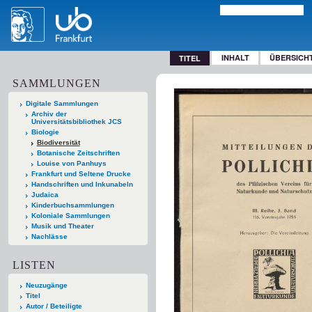
INHALT
ÜBERSICH
TITEL
SAMMLUNGEN
Digitale Sammlungen
Archiv der
Universitätsbibliothek JCS
Biologie
Biodiversität
Botanische Zeitschriften
Louise von Panhuys
Frankfurt und Seltene Drucke
Handschriften und Inkunabeln
Judaica
Kinderbuchsammlungen
Koloniale Sammlungen
Musik und Theater
Nachlässe
LISTEN
Neuzugänge
Titel
Autor / Beteiligte