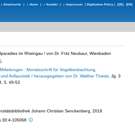
Detailsuche
|
Home
|
Kontakt
|
Impressum
|
Digitization Policy
|
[DE]
[EN]
elparadies im Rheingau
/ von Dr. Fritz Neubaur, Wiesbaden
Mitteilungen : Monatsschrift für Vogelbeobachtung,
 und Avifaunistik / herausgegeben von Dr. Walther Thiede
, Jg. 3
3, S. 49-53
ersitätsbibliothek Johann Christian Senckenberg, 2018
is:30:4-105068