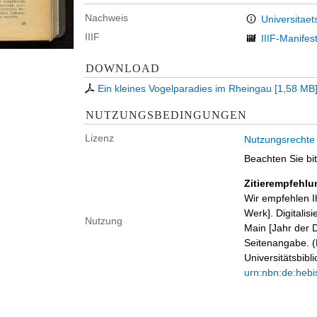
Nachweis
Universitaet
IIIF
IIIF-Manifes
DOWNLOAD
Ein kleines Vogelparadies im Rheingau
[
1,58 MB
NUTZUNGSBEDINGUNGEN
Lizenz
Nutzungsrechte
Beachten Sie bi
Zitierempfehlu
Wir empfehlen I
Werk]. Digitalis
Nutzung
Main [Jahr der D
Seitenangabe. (B
Universitätsbib
urn:nbn:de:hebi