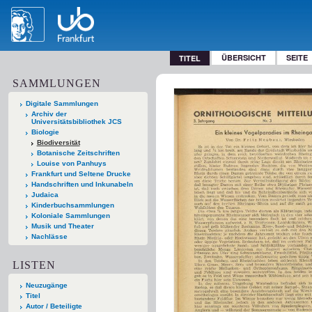
ÜBERSICHT
SEITE
TITEL
SAMMLUNGEN
Digitale Sammlungen
Archiv der
Universitätsbibliothek JCS
Biologie
Biodiversität
Botanische Zeitschriften
Louise von Panhuys
Frankfurt und Seltene Drucke
Handschriften und Inkunabeln
Judaica
Kinderbuchsammlungen
Koloniale Sammlungen
Musik und Theater
Nachlässe
LISTEN
Neuzugänge
Titel
Autor / Beteiligte