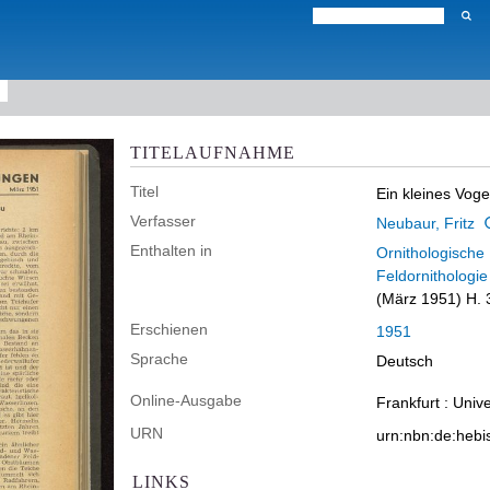
TITELAUFNAHME
Titel
Ein kleines Vog
Verfasser
Neubaur, Fritz
Enthalten in
Ornithologische 
Feldornithologie
(März 1951) H. 
Erschienen
1951
Sprache
Deutsch
Online-Ausgabe
Frankfurt : Univ
URN
urn:nbn:de:heb
LINKS