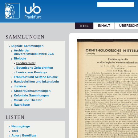
INHALT
ÜBERSICH
TITEL
SAMMLUNGEN
Digitale Sammlungen
Archiv der
Universitätsbibliothek JCS
Biologie
Biodiversität
Botanische Zeitschriften
Louise von Panhuys
Frankfurt und Seltene Drucke
Handschriften und Inkunabeln
Judaica
Kinderbuchsammlungen
Koloniale Sammlungen
Musik und Theater
Nachlässe
LISTEN
Neuzugänge
Titel
Autor / Beteiligte