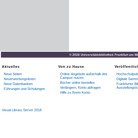
© 2026 Universitätsbibliothek Frankfurt am M
Aktuelles
Von zu Hause
Veröffentli
Neue Seiten
Online-Angebote außerhalb des
Hochschulpubl
Campus nutzen
Neuerwerbungslisten
Digitale Samm
Bücher online bestellen
Neue Datenbanken
Frankfurter Bi
Verlängern, Konto abfragen
Ausstellungsk
Führungen und Schulungen
Hilfe zu Ihrem Konto
Visual Library Server 2018