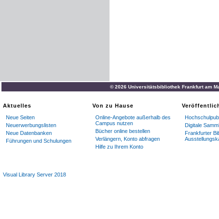
© 2026 Universitätsbibliothek Frankfurt am M
Aktuelles
Von zu Hause
Veröffentli
Neue Seiten
Online-Angebote außerhalb des
Hochschulpubl
Campus nutzen
Neuerwerbungslisten
Digitale Samm
Bücher online bestellen
Neue Datenbanken
Frankfurter Bi
Verlängern, Konto abfragen
Ausstellungsk
Führungen und Schulungen
Hilfe zu Ihrem Konto
Visual Library Server 2018