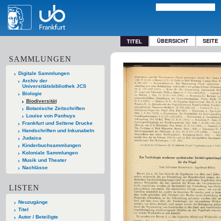
ÜBERSICHT
SEITE
TITEL
SAMMLUNGEN
Digitale Sammlungen
Archiv der
Universitätsbibliothek JCS
Biologie
Biodiversität
Botanische Zeitschriften
Louise von Panhuys
Frankfurt und Seltene Drucke
Handschriften und Inkunabeln
Judaica
Kinderbuchsammlungen
Koloniale Sammlungen
Musik und Theater
Nachlässe
LISTEN
Neuzugänge
Titel
Autor / Beteiligte