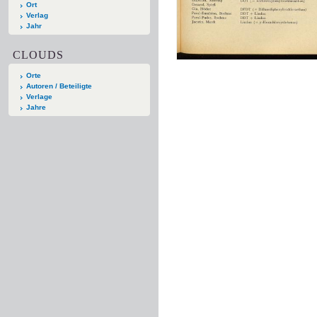
Ort
Verlag
Jahr
CLOUDS
Orte
Autoren / Beteiligte
Verlage
Jahre