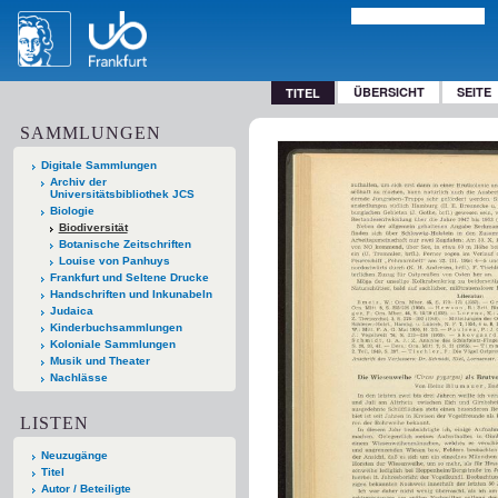
ÜBERSICHT
SEITE
TITEL
SAMMLUNGEN
Digitale Sammlungen
Archiv der
Universitätsbibliothek JCS
Biologie
Biodiversität
Botanische Zeitschriften
Louise von Panhuys
Frankfurt und Seltene Drucke
Handschriften und Inkunabeln
Judaica
Kinderbuchsammlungen
Koloniale Sammlungen
Musik und Theater
Nachlässe
LISTEN
Neuzugänge
Titel
Autor / Beteiligte