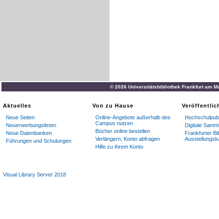
© 2026 Universitätsbibliothek Frankfurt am M
Aktuelles
Von zu Hause
Veröffentli
Neue Seiten
Online-Angebote außerhalb des
Hochschulpubl
Campus nutzen
Neuerwerbungslisten
Digitale Samm
Bücher online bestellen
Neue Datenbanken
Frankfurter Bi
Verlängern, Konto abfragen
Ausstellungsk
Führungen und Schulungen
Hilfe zu Ihrem Konto
Visual Library Server 2018