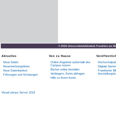
© 2026 Universitätsbibliothek Frankfurt am M
Aktuelles
Von zu Hause
Veröffentli
Neue Seiten
Online-Angebote außerhalb des
Hochschulpubl
Campus nutzen
Neuerwerbungslisten
Digitale Samm
Bücher online bestellen
Neue Datenbanken
Frankfurter Bi
Verlängern, Konto abfragen
Ausstellungsk
Führungen und Schulungen
Hilfe zu Ihrem Konto
Visual Library Server 2018