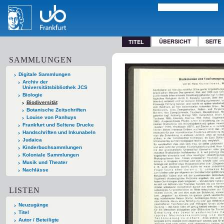
ÜBERSICHT
SEITE
TITEL
SAMMLUNGEN
Digitale Sammlungen
Archiv der
Universitätsbibliothek JCS
Biologie
Biodiversität
Botanische Zeitschriften
Louise von Panhuys
Frankfurt und Seltene Drucke
Handschriften und Inkunabeln
Judaica
Kinderbuchsammlungen
Koloniale Sammlungen
Musik und Theater
Nachlässe
LISTEN
Neuzugänge
Titel
Autor / Beteiligte