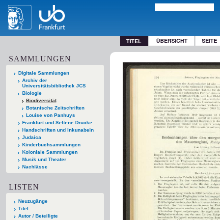
ÜBERSICHT
SEITE
TITEL
SAMMLUNGEN
Digitale Sammlungen
Archiv der
Universitätsbibliothek JCS
Biologie
Biodiversität
Botanische Zeitschriften
Louise von Panhuys
Frankfurt und Seltene Drucke
Handschriften und Inkunabeln
Judaica
Kinderbuchsammlungen
Koloniale Sammlungen
Musik und Theater
Nachlässe
LISTEN
Neuzugänge
Titel
Autor / Beteiligte