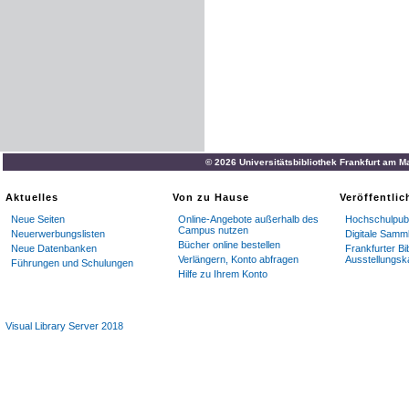
© 2026 Universitätsbibliothek Frankfurt am M
Aktuelles
Von zu Hause
Veröffentli
Neue Seiten
Online-Angebote außerhalb des
Hochschulpubl
Campus nutzen
Neuerwerbungslisten
Digitale Samm
Bücher online bestellen
Neue Datenbanken
Frankfurter Bi
Verlängern, Konto abfragen
Ausstellungsk
Führungen und Schulungen
Hilfe zu Ihrem Konto
Visual Library Server 2018