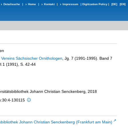
Detailsuche
|
Home
|
Kontakt
|
Impressum
|
Digitization Policy
|
[DE]
[EN]
gen
s Vereins Sächsischer Ornithologen
, Jg. 7 (1991-1995). Band 7
t 1 (1991), S. 42-44
ersitätsbibliothek Johann Christian Senckenberg, 2018
is:30:4-130115
sbibliothek Johann Christian Senckenberg (Frankfurt am Main)