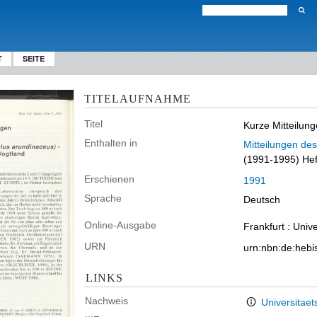
T
SEITE
TITELAUFNAHME
Titel
Kurze Mitteilun
Enthalten in
Mitteilungen de
(1991-1995) Hef
Erschienen
1991
Sprache
Deutsch
Online-Ausgabe
Frankfurt : Univ
URN
urn:nbn:de:heb
LINKS
Nachweis
Universitaet