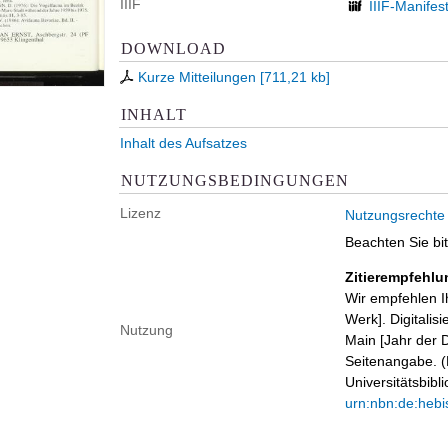
IIIF
IIIF-Manifes
DOWNLOAD
Kurze Mitteilungen
[
711,21 kb
]
INHALT
Inhalt des Aufsatzes
NUTZUNGSBEDINGUNGEN
Lizenz
Nutzungsrechte
Beachten Sie bi
Zitierempfehlu
Wir empfehlen I
Werk]. Digitalis
Nutzung
Main [Jahr der D
Seitenangabe. (B
Universitätsbib
urn:nbn:de:hebi