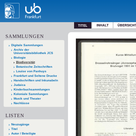
INHALT
ÜBERSICH
TITEL
SAMMLUNGEN
Digitale Sammlungen
Archiv der
Universitätsbibliothek JCS
Biologie
Biodiversität
Botanische Zeitschriften
Louise von Panhuys
Frankfurt und Seltene Drucke
Handschriften und Inkunabeln
Judaica
Kinderbuchsammlungen
Koloniale Sammlungen
Musik und Theater
Nachlässe
LISTEN
Neuzugänge
Titel
Autor / Beteiligte