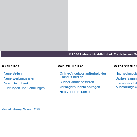
© 2026 Universitätsbibliothek Frankfurt am M
Aktuelles
Von zu Hause
Veröffentli
Neue Seiten
Online-Angebote außerhalb des
Hochschulpubl
Campus nutzen
Neuerwerbungslisten
Digitale Samm
Bücher online bestellen
Neue Datenbanken
Frankfurter Bi
Verlängern, Konto abfragen
Ausstellungsk
Führungen und Schulungen
Hilfe zu Ihrem Konto
Visual Library Server 2018