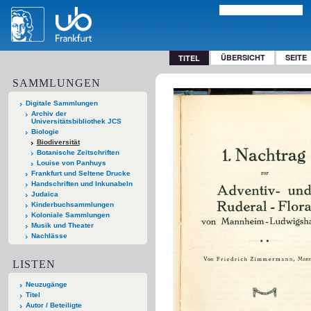
ÜBERSICHT
SEITE
TITEL
SAMMLUNGEN
Digitale Sammlungen
Archiv der
Universitätsbibliothek JCS
Biologie
Biodiversität
Botanische Zeitschriften
Louise von Panhuys
Frankfurt und Seltene Drucke
Handschriften und Inkunabeln
Judaica
Kinderbuchsammlungen
Koloniale Sammlungen
Musik und Theater
Nachlässe
LISTEN
Neuzugänge
Titel
Autor / Beteiligte