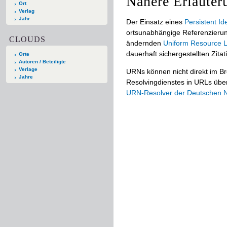
Nähere Erläuter
Ort
Verlag
Jahr
Der Einsatz eines
Persistent Ide
ortsunabhängige Referenzierun
CLOUDS
ändernden
Uniform Resource L
dauerhaft sichergestellten Zitat
Orte
Autoren / Beteiligte
Verlage
URNs können nicht direkt im B
Jahre
Resolvingdienstes in URLs übers
URN-Resolver der Deutschen Na