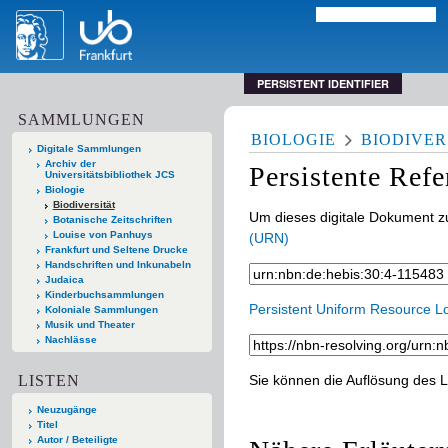
PERSISTENT IDENTIFIER
SAMMLUNGEN
BIOLOGIE
BIODIVER
Digitale Sammlungen
Archiv der
Persistente Ref
Universitätsbibliothek JCS
Biologie
Biodiversität
Um dieses digitale Dokument zu
Botanische Zeitschriften
Louise von Panhuys
(URN)
Frankfurt und Seltene Drucke
Handschriften und Inkunabeln
Judaica
Kinderbuchsammlungen
Persistent Uniform Resource L
Koloniale Sammlungen
Musik und Theater
Nachlässe
LISTEN
Sie können die Auflösung des L
Neuzugänge
Titel
Autor / Beteiligte