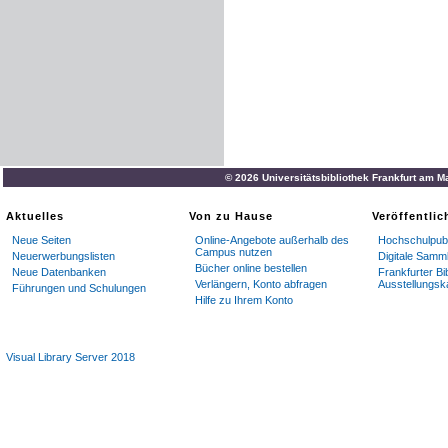
© 2026 Universitätsbibliothek Frankfurt am M
Aktuelles
Von zu Hause
Veröffentli
Neue Seiten
Online-Angebote außerhalb des
Hochschulpubl
Campus nutzen
Neuerwerbungslisten
Digitale Samm
Bücher online bestellen
Neue Datenbanken
Frankfurter Bi
Verlängern, Konto abfragen
Ausstellungsk
Führungen und Schulungen
Hilfe zu Ihrem Konto
Visual Library Server 2018