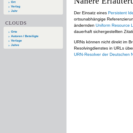
Nähere Erläuter
Ort
Verlag
Jahr
Der Einsatz eines
Persistent Ide
ortsunabhängige Referenzierun
CLOUDS
ändernden
Uniform Resource L
dauerhaft sichergestellten Zitat
Orte
Autoren / Beteiligte
Verlage
URNs können nicht direkt im B
Jahre
Resolvingdienstes in URLs übers
URN-Resolver der Deutschen Na