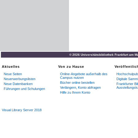
© 2026 Universitätsbibliothek Frankfurt am M
Aktuelles
Von zu Hause
Veröffentli
Neue Seiten
Online-Angebote außerhalb des
Hochschulpubl
Campus nutzen
Neuerwerbungslisten
Digitale Samm
Bücher online bestellen
Neue Datenbanken
Frankfurter Bi
Verlängern, Konto abfragen
Ausstellungsk
Führungen und Schulungen
Hilfe zu Ihrem Konto
Visual Library Server 2018