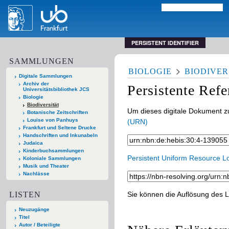
PERSISTENT IDENTIFIER
SAMMLUNGEN
BIOLOGIE
BIODIVER
Digitale Sammlungen
Archiv der
Persistente Ref
Universitätsbibliothek JCS
Biologie
Biodiversität
Um dieses digitale Dokument zu
Botanische Zeitschriften
Louise von Panhuys
(URN)
Frankfurt und Seltene Drucke
Handschriften und Inkunabeln
Judaica
Kinderbuchsammlungen
Persistent Uniform Resource L
Koloniale Sammlungen
Musik und Theater
Nachlässe
LISTEN
Sie können die Auflösung des L
Neuzugänge
Titel
Autor / Beteiligte