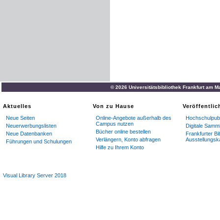
© 2026 Universitätsbibliothek Frankfurt am M
Aktuelles
Von zu Hause
Veröffentli
Neue Seiten
Online-Angebote außerhalb des
Hochschulpubl
Campus nutzen
Neuerwerbungslisten
Digitale Samm
Bücher online bestellen
Neue Datenbanken
Frankfurter Bi
Verlängern, Konto abfragen
Ausstellungsk
Führungen und Schulungen
Hilfe zu Ihrem Konto
Visual Library Server 2018