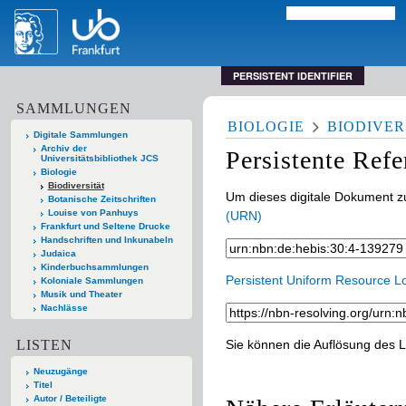
PERSISTENT IDENTIFIER
SAMMLUNGEN
BIOLOGIE
BIODIVER
Digitale Sammlungen
Archiv der
Persistente Ref
Universitätsbibliothek JCS
Biologie
Biodiversität
Um dieses digitale Dokument zu
Botanische Zeitschriften
Louise von Panhuys
(URN)
Frankfurt und Seltene Drucke
Handschriften und Inkunabeln
Judaica
Kinderbuchsammlungen
Persistent Uniform Resource L
Koloniale Sammlungen
Musik und Theater
Nachlässe
LISTEN
Sie können die Auflösung des L
Neuzugänge
Titel
Autor / Beteiligte