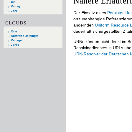
Nähere Erläuter
Ort
Verlag
Jahr
Der Einsatz eines
Persistent Ide
ortsunabhängige Referenzierun
CLOUDS
ändernden
Uniform Resource L
dauerhaft sichergestellten Zitat
Orte
Autoren / Beteiligte
Verlage
URNs können nicht direkt im B
Jahre
Resolvingdienstes in URLs übers
URN-Resolver der Deutschen Na