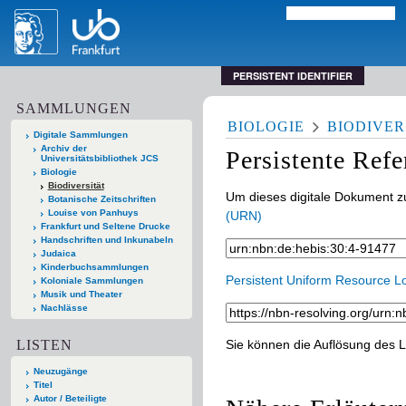
PERSISTENT IDENTIFIER
SAMMLUNGEN
BIOLOGIE
BIODIVER
Digitale Sammlungen
Archiv der
Persistente Ref
Universitätsbibliothek JCS
Biologie
Biodiversität
Um dieses digitale Dokument zu
Botanische Zeitschriften
Louise von Panhuys
(URN)
Frankfurt und Seltene Drucke
Handschriften und Inkunabeln
Judaica
Kinderbuchsammlungen
Persistent Uniform Resource L
Koloniale Sammlungen
Musik und Theater
Nachlässe
LISTEN
Sie können die Auflösung des L
Neuzugänge
Titel
Autor / Beteiligte