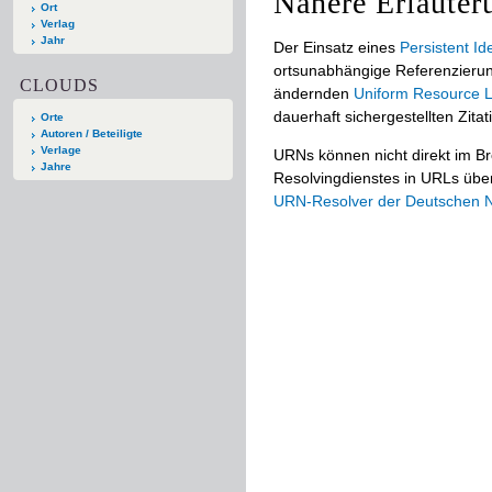
Nähere Erläuter
Ort
Verlag
Jahr
Der Einsatz eines
Persistent Ide
ortsunabhängige Referenzierun
CLOUDS
ändernden
Uniform Resource L
dauerhaft sichergestellten Zitat
Orte
Autoren / Beteiligte
Verlage
URNs können nicht direkt im B
Jahre
Resolvingdienstes in URLs übers
URN-Resolver der Deutschen Na