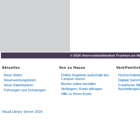
© 2026 Universitätsbibliothek Frankfurt am M
Aktuelles
Von zu Hause
Veröffentli
Neue Seiten
Online-Angebote außerhalb des
Hochschulpubl
Campus nutzen
Neuerwerbungslisten
Digitale Samm
Bücher online bestellen
Neue Datenbanken
Frankfurter Bi
Verlängern, Konto abfragen
Ausstellungsk
Führungen und Schulungen
Hilfe zu Ihrem Konto
Visual Library Server 2018