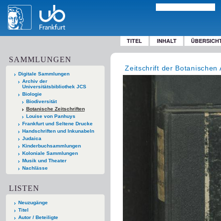
TITEL
INHALT
ÜBERSICH
SAMMLUNGEN
Zeitschrift der Botanischen 
Digitale Sammlungen
Archiv der
Universitätsbibliothek JCS
Biologie
Biodiversität
Botanische Zeitschriften
Louise von Panhuys
Frankfurt und Seltene Drucke
Handschriften und Inkunabeln
Judaica
Kinderbuchsammlungen
Koloniale Sammlungen
Musik und Theater
Nachlässe
LISTEN
Neuzugänge
Titel
Autor / Beteiligte