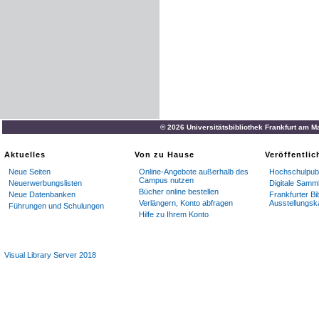
© 2026 Universitätsbibliothek Frankfurt am M
Aktuelles
Von zu Hause
Veröffentli
Neue Seiten
Online-Angebote außerhalb des
Hochschulpubl
Campus nutzen
Neuerwerbungslisten
Digitale Samm
Bücher online bestellen
Neue Datenbanken
Frankfurter Bi
Verlängern, Konto abfragen
Ausstellungsk
Führungen und Schulungen
Hilfe zu Ihrem Konto
Visual Library Server 2018