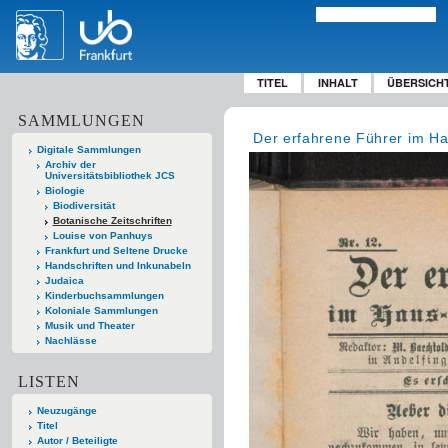
TITEL
INHALT
ÜBERSICH
SAMMLUNGEN
Der erfahrene Führer im H
Digitale Sammlungen
Archiv der
Universitätsbibliothek JCS
Biologie
Biodiversität
Botanische Zeitschriften
Louise von Panhuys
Frankfurt und Seltene Drucke
Handschriften und Inkunabeln
Judaica
Kinderbuchsammlungen
Koloniale Sammlungen
Musik und Theater
Nachlässe
LISTEN
Neuzugänge
Titel
Autor / Beteiligte