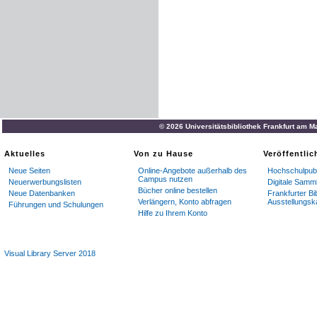
© 2026 Universitätsbibliothek Frankfurt am M
Aktuelles
Von zu Hause
Veröffentli
Neue Seiten
Online-Angebote außerhalb des
Hochschulpubl
Campus nutzen
Neuerwerbungslisten
Digitale Samm
Bücher online bestellen
Neue Datenbanken
Frankfurter Bi
Verlängern, Konto abfragen
Ausstellungsk
Führungen und Schulungen
Hilfe zu Ihrem Konto
Visual Library Server 2018