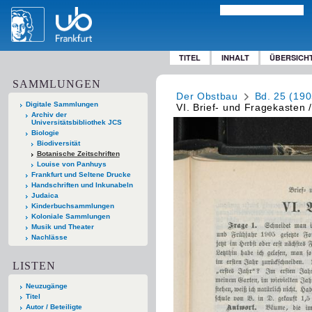
TITEL
INHALT
ÜBERSICH
SAMMLUNGEN
Der Obstbau
Bd. 25 (190
Digitale Sammlungen
VI. Brief- und Fragekasten /
Archiv der
Universitätsbibliothek JCS
Biologie
Biodiversität
Botanische Zeitschriften
Louise von Panhuys
Frankfurt und Seltene Drucke
Handschriften und Inkunabeln
Judaica
Kinderbuchsammlungen
Koloniale Sammlungen
Musik und Theater
Nachlässe
LISTEN
Neuzugänge
Titel
Autor / Beteiligte