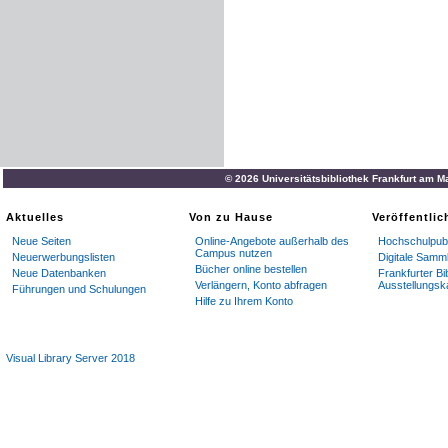
© 2026 Universitätsbibliothek Frankfurt am M
Aktuelles
Von zu Hause
Veröffentli
Neue Seiten
Online-Angebote außerhalb des
Hochschulpubl
Campus nutzen
Neuerwerbungslisten
Digitale Samm
Bücher online bestellen
Neue Datenbanken
Frankfurter Bi
Verlängern, Konto abfragen
Ausstellungsk
Führungen und Schulungen
Hilfe zu Ihrem Konto
Visual Library Server 2018