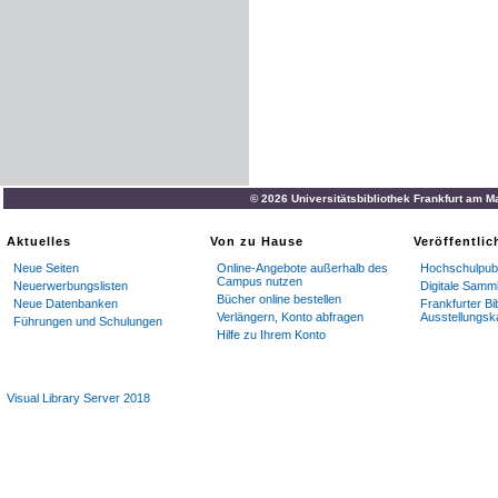
© 2026 Universitätsbibliothek Frankfurt am M
Aktuelles
Von zu Hause
Veröffentli
Neue Seiten
Online-Angebote außerhalb des
Hochschulpubl
Campus nutzen
Neuerwerbungslisten
Digitale Samm
Bücher online bestellen
Neue Datenbanken
Frankfurter Bi
Verlängern, Konto abfragen
Ausstellungsk
Führungen und Schulungen
Hilfe zu Ihrem Konto
Visual Library Server 2018