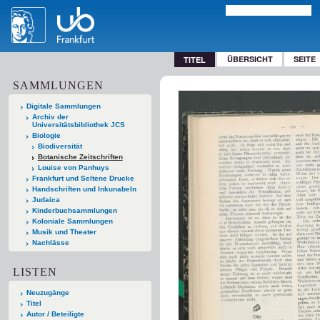
ÜBERSICHT
SEITE
TITEL
SAMMLUNGEN
Digitale Sammlungen
Archiv der
Universitätsbibliothek JCS
Biologie
Biodiversität
Botanische Zeitschriften
Louise von Panhuys
Frankfurt und Seltene Drucke
Handschriften und Inkunabeln
Judaica
Kinderbuchsammlungen
Koloniale Sammlungen
Musik und Theater
Nachlässe
LISTEN
Neuzugänge
Titel
Autor / Beteiligte