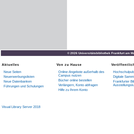
© 2026 Universitätsbibliothek Frankfurt am M
Aktuelles
Von zu Hause
Veröffentli
Neue Seiten
Online-Angebote außerhalb des
Hochschulpubl
Campus nutzen
Neuerwerbungslisten
Digitale Samm
Bücher online bestellen
Neue Datenbanken
Frankfurter Bi
Verlängern, Konto abfragen
Ausstellungsk
Führungen und Schulungen
Hilfe zu Ihrem Konto
Visual Library Server 2018