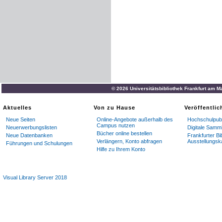
© 2026 Universitätsbibliothek Frankfurt am M
Aktuelles
Von zu Hause
Veröffentli
Neue Seiten
Online-Angebote außerhalb des
Hochschulpubl
Campus nutzen
Neuerwerbungslisten
Digitale Samm
Bücher online bestellen
Neue Datenbanken
Frankfurter Bi
Verlängern, Konto abfragen
Ausstellungsk
Führungen und Schulungen
Hilfe zu Ihrem Konto
Visual Library Server 2018