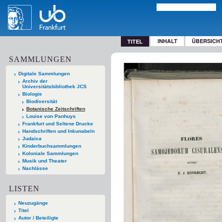
INHALT
ÜBERSICH
TITEL
SAMMLUNGEN
Digitale Sammlungen
Archiv der
Universitätsbibliothek JCS
Biologie
Biodiversität
Botanische Zeitschriften
Louise von Panhuys
Frankfurt und Seltene Drucke
Handschriften und Inkunabeln
Judaica
Kinderbuchsammlungen
Koloniale Sammlungen
Musik und Theater
Nachlässe
LISTEN
Neuzugänge
Titel
Autor / Beteiligte