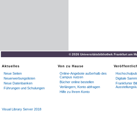
© 2026 Universitätsbibliothek Frankfurt am M
Aktuelles
Von zu Hause
Veröffentli
Neue Seiten
Online-Angebote außerhalb des
Hochschulpubl
Campus nutzen
Neuerwerbungslisten
Digitale Samm
Bücher online bestellen
Neue Datenbanken
Frankfurter Bi
Verlängern, Konto abfragen
Ausstellungsk
Führungen und Schulungen
Hilfe zu Ihrem Konto
Visual Library Server 2018